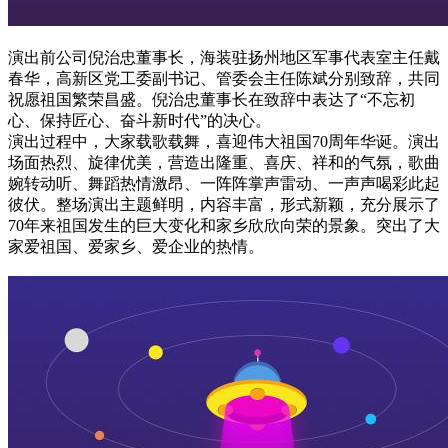
演出前公司倪治忠董事长，海装驻扬州地区军事代表室主任戴
春华，高新区党工委副书记、管委会主任陈斌分别致辞，共同
祝愿祖国繁荣昌盛。倪治忠董事长在致辞中表达了“不忘初
心、保持匠心、奋斗新时代”的决心。
演出过程中，大家载歌载舞，喜迎伟大祖国70周年华诞。演出
场面热烈、旋律优美，营造出隆重、喜庆、祥和的气氛，歌曲
婉转动听、舞蹈热情激昂、一阵阵掌声雷动、一声声喝彩此起
彼伏。整场演出主题鲜明，内容丰富，形式新颖，充分展示了
70年来祖国发生的巨大变化和家乡欣欣向荣的景象。突出了大
家爱祖国、爱家乡、爱企业的热情。