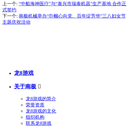
上一个
:
“中船海神医疗”与“泰兴市瑞泰机器”生产基地 合作正
式签约
下一个
:
南极机械举办“巾帼心向党、百年绽芳华”三八妇女节
主题庆祝活动
销售热线
联系电话：
传真号码：0523-87686463
邮箱地址：
龙8游戏
关于南极

龙8游戏的简介
荣誉资质
龙8游戏的文化
组织机构
联系龙8游戏