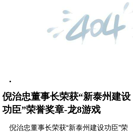
倪治忠董事长荣获“新泰州建设
功臣”荣誉奖章-龙8游戏
倪治忠董事长荣获“新泰州建设功臣”荣