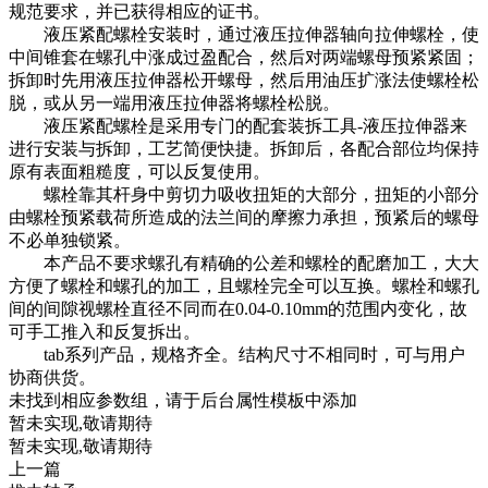
规范要求，并已获得相应的证书。
液压紧配螺栓安装时，通过液压拉伸器轴向拉伸螺栓，使
中间锥套在螺孔中涨成过盈配合，然后对两端螺母预紧紧固；
拆卸时先用液压拉伸器松开螺母，然后用油压扩涨法使螺栓松
脱，或从另一端用液压拉伸器将螺栓松脱。
液压紧配螺栓是采用专门的配套装拆工具-液压拉伸器来
进行安装与拆卸，工艺简便快捷。拆卸后，各配合部位均保持
原有表面粗糙度，可以反复使用。
螺栓靠其杆身中剪切力吸收扭矩的大部分，扭矩的小部分
由螺栓预紧载荷所造成的法兰间的摩擦力承担，预紧后的螺母
不必单独锁紧。
本产品不要求螺孔有精确的公差和螺栓的配磨加工，大大
方便了螺栓和螺孔的加工，且螺栓完全可以互换。螺栓和螺孔
间的间隙视螺栓直径不同而在0.04-0.10mm的范围内变化，故
可手工推入和反复拆出。
tab系列产品，规格齐全。结构尺寸不相同时，可与用户
协商供货。
未找到相应参数组，请于后台属性模板中添加
暂未实现,敬请期待
暂未实现,敬请期待
上一篇