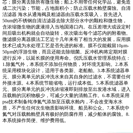
芯；膜分离去除所有微生物；船上不用带任何化学品，避免造
成二次污染；节能，占地面积小；防止压载水舱壁腐蚀。自清
洁滤器 海水从通海阀及粗滤器由压载水泵吸入，首先进入
50um的不锈钢自清洁滤器去除大部分水中的颗粒和微生物，
含浓缩微生物的废液排入当地国港口内。在压差增大或设定时
间后吸出机构就会自动旋转，依次吸出每个滤芯内的附着物。
微滤膜分离器膜法工艺近十几年来有了相当大的发展，应用膜
技术已成为水处理工艺是否先进的标准。膜不仅能截留10μm-
50μm的浮游生物，而且还能去除细菌。反冲机构将定期对膜
进行反冲，以延长膜的使用寿命。倪氏压载水管理系统特点：
1.除氮气外，本系统不添加任何物质，对环境无影响。2.本系
统采用模块化设计，适用于各类新、老船舶。3.本系统滤器单
元、膜分离单元的反冲洗水来自其自身的过滤水，不需要任何
外接水源。4.本系统节能省电，运行成本低。5.本系统滤器单
元、膜分离单元的反冲洗浓缩液即刻排放至出发港水域，进入
压载舱的沉积物极少，可减少大量的清舱工作。6.本系统采用
psa技术制备纯净氮气添加至压载水舱内，不会改变海水水
质，不产生任何次生物质影响环境、船员和公众。7.本系统中
氮气对压载舱舱壁具有极好的防腐作用，减少船体的腐蚀。8.
本系统操作简便、维护费用低。