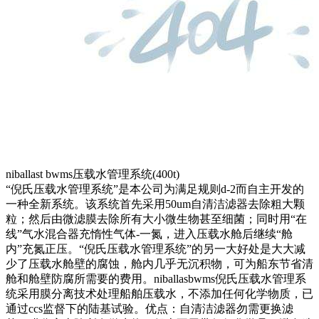
niballast bwms压载水管理系统(400t)
“倪氏压载水管理系统”是本公司为满足规则d-2而自主开发的
一种全新系统。该系统首先采用50um自清洁滤器去除粗大颗
粒；然后由微滤膜去除所有大小微生物甚至细菌；同时用“在
线”气水混合器充惰性气体-一氮，进入压载水舱后继续“舱
内”充氮正压。“倪氏压载水管理系统”的另一大好处是大大减
少了压载水舱壁的腐蚀，舱内几乎无沉积物，可为船东节省清
舱和舱壁防腐所需要的费用。niballasbwms倪氏压载水管理系
统采用膜分离技术处理船舶压载水，不添加任何化学物质，已
通过ccs监督下的陆基试验。优点：自清洁滤器勿需更换滤