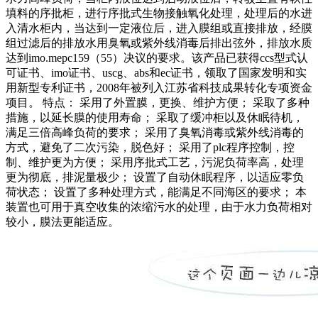
填料的序批柜，进行序批式生物接触氧化处理，处理后的水进
入清水柜内，当达到一定液位后，进入膜组或直接排放，经膜
组过滤后的排放水用臭氧或紫外线消毒后排出弦外，排放水质
达到imo.mepc159（55）决议的要求。该产品已获得ccs型式认
可证书、imo证书、uscg、abs和ec证书，领取了国家发明和实
用新型专利证书，2008年被列入江苏省科技成果转化专项资金
项目。 特点： 采用了外置膜，更换、维护方便； 采取了多种
措施，以延长膜的使用寿命； 采取了缓冲柜以及休眠待机，
满足三倍高峰负荷的要求； 采用了臭氧消毒或紫外线消毒的
方式，避免了二次污染，脱色好； 采用了plc程序控制，控
制、维护更为方便； 采用序批式工艺，污泥负荷率高，处理
更为彻底，排泥量极少； 设置了自动休眠程序，以适应零负
荷状态； 设置了多种处理方式，能满足不同海区的要求； 本
装置也可用于真空收集的浓缩污水的处理，由于水力负荷相对
较小，膜法更能适应。