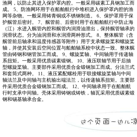
渔网，以防止其进入保护罩内腔。一般采用碳素工具钢加工而
成。 5、防渔网环用于在船舶航行中堆积进入保护罩内腔的渔
网等杂物。一般采用铸青铜或不锈钢制造。 6、保护罩用于保
护艉管后密封。 7、艉管前、后密封用于在船舶航行中防止海
（江）水进入艉管内腔和艉管内润滑油泄出，保持艉管轴承的
润滑状态。分为油润滑和水润滑两种形式。 8、整体艉管（含
艉管前后轴承和温度传感器等附件）用于支承螺旋桨和螺旋桨
轴，并使其安装后空间位置与船舶轴系校中状态一致。整体艉
管由铸钢和钢管加工而成。 9、螺旋桨轴、中间轴用于传递轴
系扭矩。一般采用优质碳素锻钢。 10、液压联轴节用于后抽
型螺旋桨轴。主要部件采用优质合金锻钢加工而成。分法兰式
和套筒式两种。 11、液压紧配螺栓用于联接螺旋桨轴与中间
轴法兰及中间轴与主机输出端法兰，以传递轴系扭矩。主要部
件采用优质合金锻钢加工而成。 12、中间轴承用于在船舶航
行时支承中间轴。壳体采用铸钢或铸铁，轴瓦采用优质碳素锻
钢和锡基轴承合金。