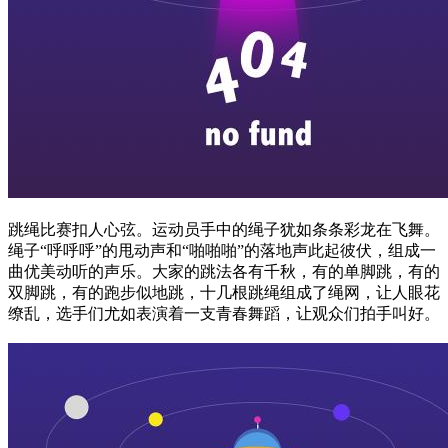
跳绳比赛扣人心弦。运动员手中的绳子犹如条条彩龙在飞舞。
绳子“呼呼呼”的甩动声和“啪啪啪”的落地声此起彼伏，组成一
曲优美动听的声乐。大家的跳法各有千秋，有的单脚跳，有的
双脚跳，有的跑步似地跳，十几根跳绳组成了绳网，让人眼花
缭乱，选手们尤如表演着一支青春舞蹈，让观众们拍手叫好。