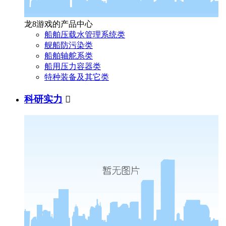
龙8游戏的产品中心
船舶压载水管理系统类
舰船防污染类
船舶轴舵系类
船用压力容器类
特种装备及其它类
科研实力
