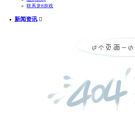
联系龙8游戏
新闻资讯
