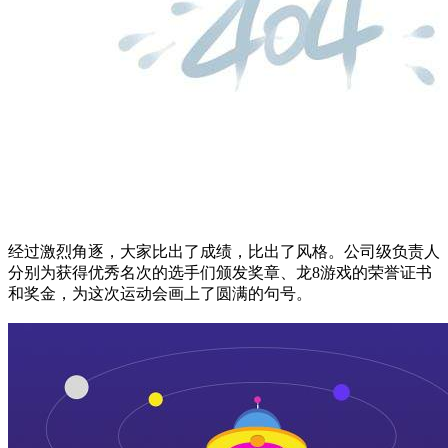
经过激烈角逐，大家比出了成绩，比出了风格。公司级负责人
分别为获得优秀名次的选手们颁发奖章、龙8游戏的荣誉证书
和奖金，为这次运动会画上了圆满的句号。