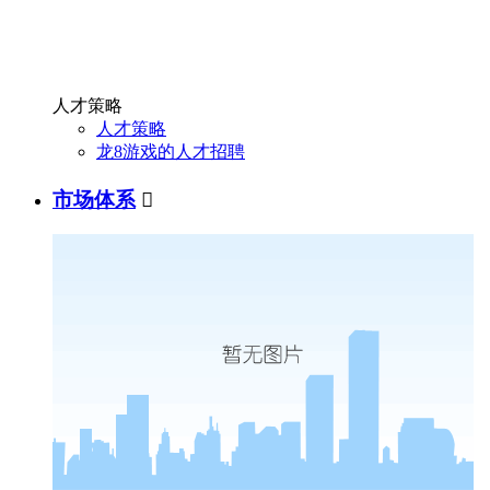
人才策略
人才策略
龙8游戏的人才招聘
市场体系
