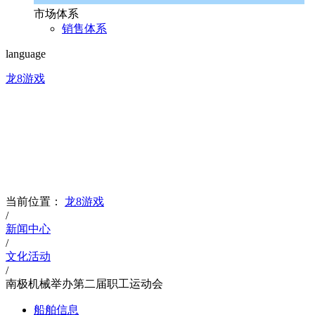
市场体系
销售体系
language
龙8游戏
news
文化品牌
当前位置：
龙8游戏
/
新闻中心
/
文化活动
/
南极机械举办第二届职工运动会
船舶信息