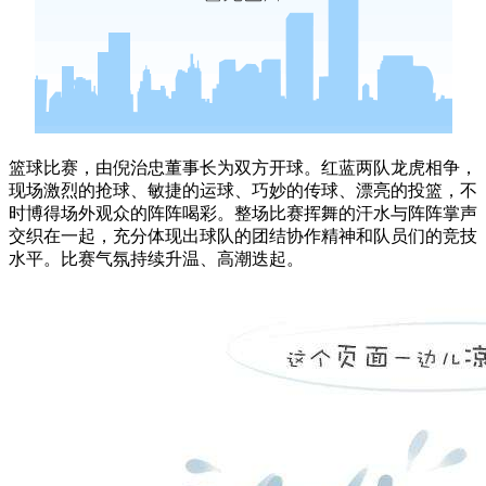
篮球比赛，由倪治忠董事长为双方开球。红蓝两队龙虎相争，
现场激烈的抢球、敏捷的运球、巧妙的传球、漂亮的投篮，不
时博得场外观众的阵阵喝彩。整场比赛挥舞的汗水与阵阵掌声
交织在一起，充分体现出球队的团结协作精神和队员们的竞技
水平。比赛气氛持续升温、高潮迭起。