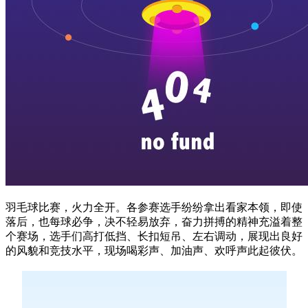
羽毛球比赛，火力全开。各参赛选手纷纷拿出看家本领，即使
落后，也每球必争，决不轻易放弃，奋力拼搏的精神充溢着整
个赛场，选手们高打低挡、长扣短吊、左右调动，展现出良好
的风貌和竞技水平，现场喝彩声、加油声、欢呼声此起彼伏。