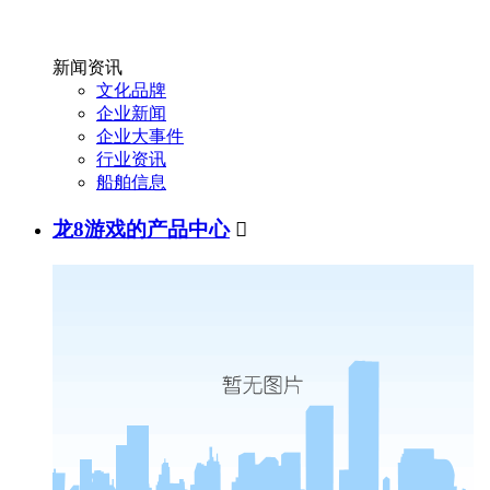
新闻资讯
文化品牌
企业新闻
企业大事件
行业资讯
船舶信息
龙8游戏的产品中心
