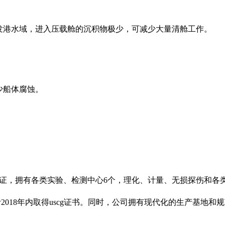
发港水域，进入压载舱的沉积物极少，可减少大量清舱工作。
少船体腐蚀。
证，拥有各类实验、检测中心
6
个，理化、计量、无损探伤和各
计
2018
年内取得
uscg
证书。同时，公司拥有现代化的生产基地和规