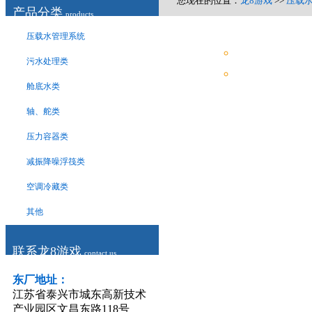
您现在的位置：
龙8游戏
>>
压载
产品分类
products
压载水管理系统
污水处理类
舱底水类
轴、舵类
压力容器类
减振降噪浮筏类
空调冷藏类
其他
联系龙8游戏
contact us
东厂地址：
江苏省泰兴市城东高新技术
产业园区文昌东路118号