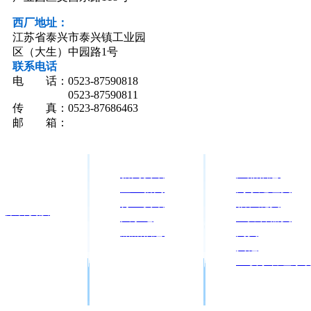
西厂地址：
江苏省泰兴市泰兴镇工业园
区（大生）中园路1号
联系电话
电 话：0523-87590818
0523-87590811
传 真：0523-87686463
邮 箱：
新闻资讯
产品信息
企业新闻
污水处理类
行业资讯
轴、舵类
荣誉资质
大事记
压力容器类
船舶信息
阀类
其他
压载水管理系