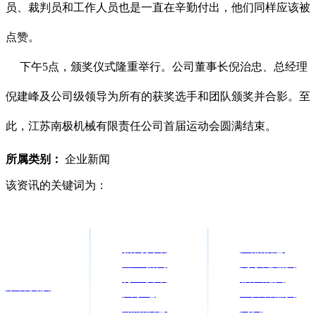
员、裁判员和工作人员也是一直在辛勤付出，他们同样应该被
点赞。
下午
5
点，颁奖仪式隆重举行。公司董事长倪治忠、总经理
倪建峰及公司级领导为所有的获奖选手和团队颁奖并合影。至
此，江苏南极机械有限责任公司首届运动会圆满结束。
所属类别：
企业新闻
该资讯的关键词为：
新闻资讯
产品信息
企业新闻
污水处理类
行业资讯
轴、舵类
荣誉资质
大事记
压力容器类
船舶信息
阀类