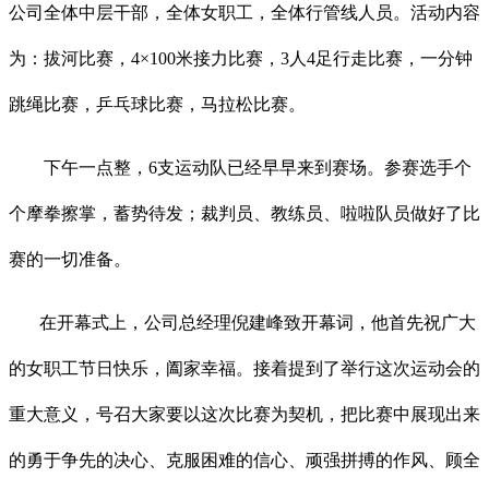
公司全体中层干部，全体女职工，全体行管线人员。活动内容
为：拔河比赛，
4
×
100
米接力比赛，
3
人
4
足行走比赛，一分钟
跳绳比赛，乒乓球比赛，马拉松比赛。
下午一点整，
6
支运动队已经早早来到赛场。参赛选手个
个摩拳擦掌，蓄势待发；裁判员、教练员、啦啦队员做好了比
赛的一切准备。
在开幕式上，公司总经理倪建峰致开幕词，他首先祝广大
的女职工节日快乐，阖家幸福。接着提到了举行这次运动会的
重大意义，号召大家要以这次比赛为契机，把比赛中展现出来
的勇于争先的决心、克服困难的信心、顽强拼搏的作风、顾全