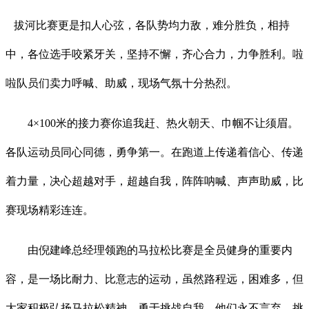
拔河比赛更是扣人心弦，各队势均力敌，难分胜负，相持
中，各位选手咬紧牙关，坚持不懈，齐心合力，力争胜利。啦
啦队员们卖力呼喊、助威，现场气氛十分热烈。
4
×
100
米的接力赛你追我赶、热火朝天、巾帼不让须眉。
各队运动员同心同德，勇争第一。在跑道上传递着信心、传递
着力量，决心超越对手，超越自我，阵阵呐喊、声声助威，比
赛现场精彩连连。
由倪建峰总经理领跑的马拉松比赛是全员健身的重要内
容，是一场比耐力、比意志的运动，虽然路程远，困难多，但
大家积极弘扬马拉松精神，勇于挑战自我，他们永不言弃、挑