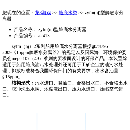
您现在的位置：
龙8游戏
>>
舱底水类
>> zyfm(nj)型舱底水分
离器
产品名称：
zyfm(nj)型舱底水分离器
产品编号：
a2413
zyfm（nj）2系列船用舱底水分离器根据gb/t4795-
2009《15ppm舱底水分离器》的规定以及国际海上环境保护委
员会mepc.107（49）准则的要求而设计的环保产品。本装置除
适用于船用舱底油污水处理外还可用于工矿企业的油污水处
理，排放标准符合我国环保部门的有关要求，出水含油量
≦15ppm。
结构形式：
污水进口、撇油口、合格出水口、不合格出水
口、膜冲洗出水阀、浓缩液出口、压力水进口、压缩空气进
口。
新闻资讯
产品信息
企业新闻
污水处理类